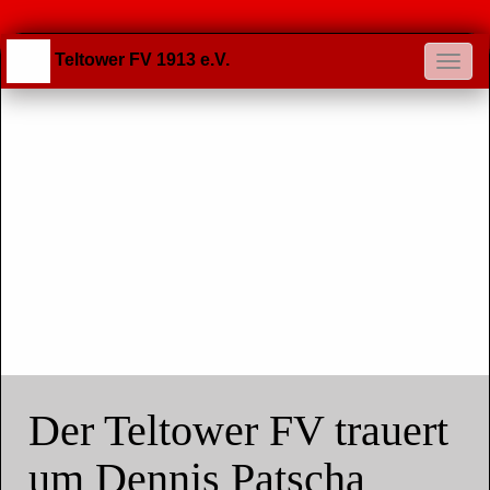
Teltower FV 1913 e.V.
Der Teltower FV trauert
um Dennis Patscha