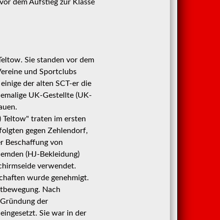
or dem Aufstieg zur Klasse
Teltow. Sie standen vor dem
Vereine und Sportclubs
inige der alten SCT-er die
hemalige UK-Gestellte (UK-
auen.
Teltow" traten im ersten
 folgten gegen Zehlendorf,
er Beschaffung von
hemden (HJ-Bekleidung)
schirmseide verwendet.
schaften wurde genehmigt.
rtbewegung. Nach
r Gründung der
eingesetzt. Sie war in der