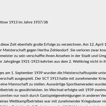
ltow 1913 im Jahre 1937/38
diese Zeit ebenfalls große Erfolge zu verzeichnen. Am 12. April
er Meisterschaft gegen Hertha Zehlendorf. Sie verloren zwar kn
emeister zu sein verschaffte ihnen Ansehen in der Stadt und Umg
er Jahrgänge 1921-1923 kehrten aus dem 2. Weltkrieg nicht in i
eges am 1. September 1939 wurden die Meisterschaftsspiele un
terschaft ausgespielt. Der SCT 1913 hatte mit zunehmender Kri
 eine Mannschaft zu stellen. Auswärtige Sportkameraden wurde
etrieb zu gewährleisten. Im Wechsel erfolgte seit 1939 zweima
konnten nur noch durch Gastspielgenehmigungen in anderen Vere
eines Wettkampfbetriebes war mit zunehmender Kriegsdauer ni