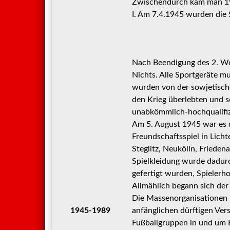
Zwischendurch kam man 194
I. Am 7.4.1945 wurden die 
Nach Beendigung des 2. Wel
Nichts. Alle Sportgeräte 
wurden von der sowjetische
den Krieg überlebten und 
unabkömmlich-hochqualifizi
Am 5. August 1945 war es 
Freundschaftsspiel in Lich
Steglitz, Neukölln, Friede
Spielkleidung wurde dadur
gefertigt wurden, Spielerh
Allmählich begann sich de
Die Massenorganisationen
1945-1989
anfänglichen dürftigen Ve
Fußballgruppen in und um Be