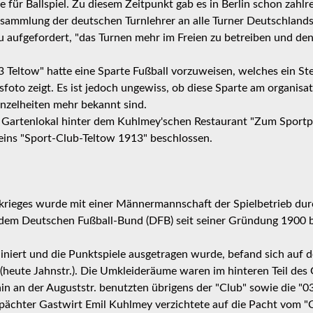
se für Ballspiel. Zu diesem Zeitpunkt gab es in Berlin schon zahlr
rsammlung der deutschen Turnlehrer an alle Turner Deutschland
 aufgefordert, "das Turnen mehr im Freien zu betreiben und den
03 Teltow" hatte eine Sparte Fußball vorzuweisen, welches ein S
foto zeigt. Es ist jedoch ungewiss, ob diese Sparte am organisa
inzelheiten mehr bekannt sind.
artenlokal hinter dem Kuhlmey'schen Restaurant "Zum Sportpla
eins "Sport-Club-Teltow 1913" beschlossen.
krieges wurde mit einer Männermannschaft der Spielbetrieb du
 dem Deutschen Fußball-Bund (DFB) seit seiner Gründung 1900 b
ainiert und die Punktspiele ausgetragen wurde, befand sich auf
 (heute Jahnstr.). Die Umkleideräume waren im hinteren Teil des
in an der Auguststr. benutzten übrigens der "Club" sowie die "0
ächter Gastwirt Emil Kuhlmey verzichtete auf die Pacht vom "C