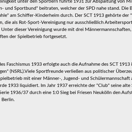
einigkeit unter den Sportlern führte 1931 zur Abspaltung von Mi
n- und Sportbund" beitraten, welcher der SPD nahe stand. Die 
kuhle" am Schiffer-Kinderheim durch. Der SCT 1913 gehörte der
an, die als Rot-Sport-Vereinigung nur ausschließlich Arbeiterspor
. Unter dieser Vereinigung wurde mit drei Männermannschaften
en der Spielbetrieb fortgesetzt.
s Faschismus 1933 erfolgte auch die Aufnahme des SCT 1913 in
en" (NSRL).Viele Sportfreunde verließen aus politischer Überz
pielbetrieb mit einer Männer-, Jugend- und Schülermannschaft 
rde 1933 liquidiert. Im Jahr 1937 erreichte der "Club" seine alte
 Serie 1936/37 durch eine 1:0 Sieg bei Friesen Neukölln den Aufsti
 Berlin.