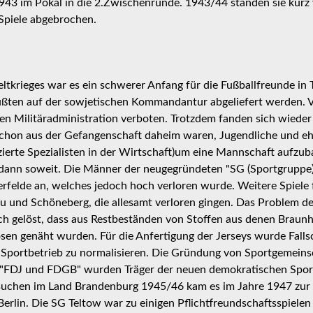
3 im Pokal in die 2.Zwischenrunde. 1943/44 standen sie kurz v
Spiele abgebrochen.
tkrieges war es ein schwerer Anfang für die Fußballfreunde in 
mußten auf der sowjetischen Kommandantur abgeliefert werden. 
n Militäradministration verboten. Trotzdem fanden sich wieder e
schon aus der Gefangenschaft daheim waren, Jugendliche und e
erte Spezialisten in der Wirtschaft)um eine Mannschaft aufzub
dann soweit. Die Männer der neugegründeten "SG (Sportgruppe) 
terfelde an, welches jedoch hoch verloren wurde. Weitere Spiele
nau und Schöneberg, die allesamt verloren gingen. Das Problem d
ch gelöst, dass aus Restbeständen von Stoffen aus denen Braun
osen genäht wurden. Für die Anfertigung der Jerseys wurde Fall
r Sportbetrieb zu normalisieren. Die Gründung von Sportgemein
 "FDJ und FDGB" wurden Träger der neuen demokratischen Spo
rsuchen im Land Brandenburg 1945/46 kam es im Jahre 1947 zu
rlin. Die SG Teltow war zu einigen Pflichtfreundschaftsspielen 