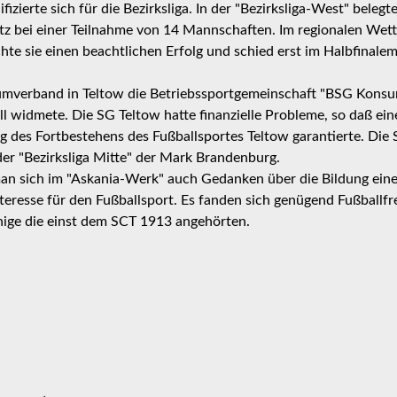
ifizierte sich für die Bezirksliga. In der "Bezirksliga-West" beleg
atz bei einer Teilnahme von 14 Mannschaften. Im regionalen We
hte sie einen beachtlichen Erfolg und schied erst im Halbfinalem
umverband in Teltow die Betriebssportgemeinschaft "BSG Konsu
l widmete. Die SG Teltow hatte finanzielle Probleme, so daß ei
des Fortbestehens des Fußballsportes Teltow garantierte. Die 
der "Bezirksliga Mitte" der Mark Brandenburg.
man sich im "Askania-Werk" auch Gedanken über die Bildung ein
teresse für den Fußballsport. Es fanden sich genügend Fußball
inige die einst dem SCT 1913 angehörten.