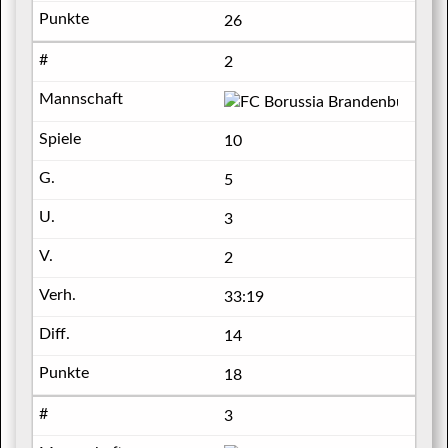
26
2
FC Bo
10
5
3
2
33:19
14
18
3