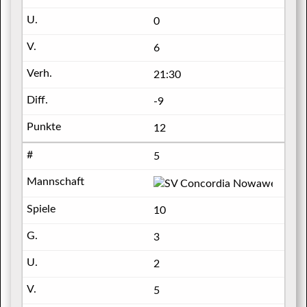
0
6
21:30
-9
12
5
SV Co
10
3
2
5