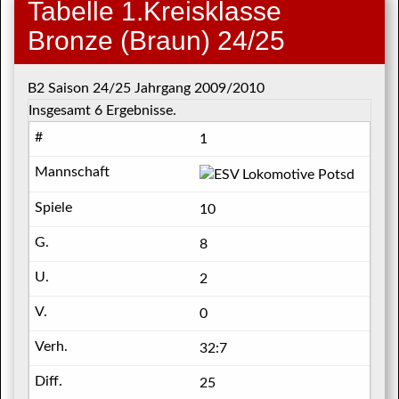
Tabelle 1.Kreisklasse
Bronze (Braun) 24/25
B2 Saison 24/25 Jahrgang 2009/2010
Insgesamt 6 Ergebnisse.
1
ESV L
10
8
2
0
32:7
25