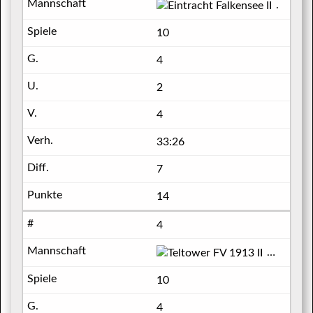
Eintrac
10
4
2
4
33:26
7
14
4
Teltower
10
4