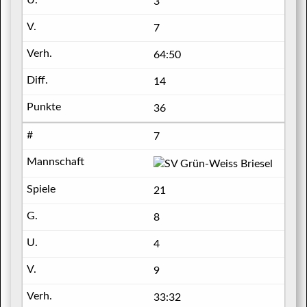
3
7
64:50
14
36
7
SV Gr
21
8
4
9
33:32