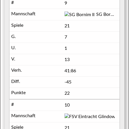
9
SG Bornim II
21
7
1
13
41:86
-45
22
10
FSV Ei
21