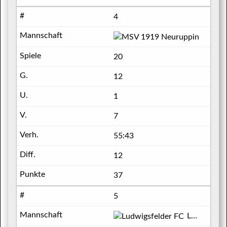
4
MSV 1
20
12
1
7
55:43
12
37
5
Ludwigsfelder FC