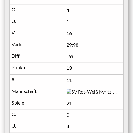
4
1
16
29:98
-69
13
11
SV Rot-W
21
0
4