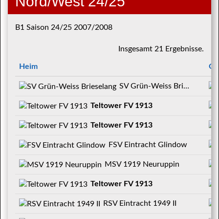
Nord/West 24/25
B1 Saison 24/25 2007/2008
Insgesamt 21 Ergebnisse.
Heim
Ga
SV Grün-Weiss Brieselang
Teltower FV 1913
Teltower FV 1913
FSV Eintracht Glindow
MSV 1919 Neuruppin
Teltower FV 1913
RSV Eintracht 1949 II