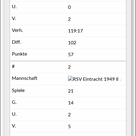
0
2
119:17
102
57
2
RSV Ein
21
14
2
5