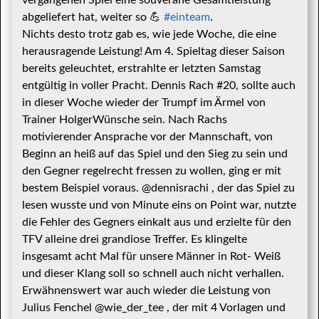
vergangenen Spiel eine souveräne Gesamtleistung
abgeliefert hat, weiter so 💪
#einteam
.
Nichts desto trotz gab es, wie jede Woche, die eine
herausragende Leistung! Am 4. Spieltag dieser Saison
bereits geleuchtet, erstrahlte er letzten Samstag
entgültig in voller Pracht. Dennis Rach #20, sollte auch
in dieser Woche wieder der Trumpf im Ärmel von
Trainer HolgerWünsche sein. Nach Rachs
motivierender Ansprache vor der Mannschaft, von
Beginn an heiß auf das Spiel und den Sieg zu sein und
den Gegner regelrecht fressen zu wollen, ging er mit
bestem Beispiel voraus. @dennisrachi , der das Spiel zu
lesen wusste und von Minute eins on Point war, nutzte
die Fehler des Gegners einkalt aus und erzielte für den
TFV alleine drei grandiose Treffer. Es klingelte
insgesamt acht Mal für unsere Männer in Rot- Weiß
und dieser Klang soll so schnell auch nicht verhallen.
Erwähnenswert war auch wieder die Leistung von
Julius Fenchel @wie_der_tee , der mit 4 Vorlagen und