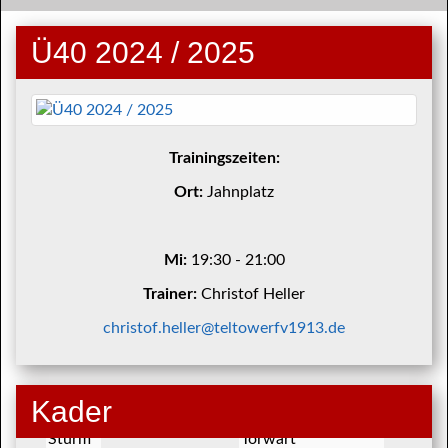
Ü40 2024 / 2025
Trainingszeiten:
Ort:
Jahnplatz
Mi:
19:30 - 21:00
Trainer:
Christof Heller
christof.heller@teltowerfv1913.de
Kader
Luke
#1 Stefan Lieprasch
Sturm
Torwart