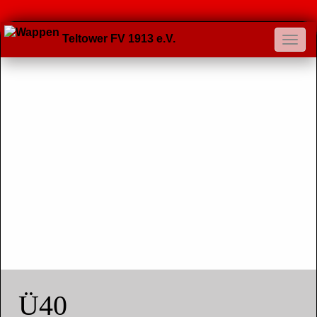
Teltower FV 1913 e.V.
Ü40